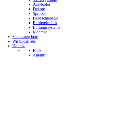
Acrylcolor
Dekore
Sprossen
Hebeschiebetür
Barrierefreiheit
Lüftungssysteme
Montage
Stellenangebote
Wir bilden aus
Kontakt
Back
Anfahrt