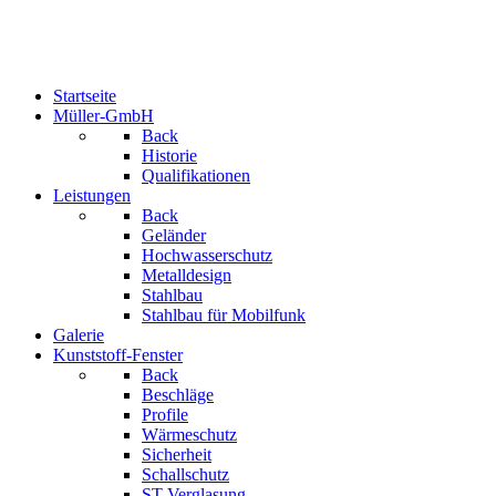
Startseite
Müller-GmbH
Back
Historie
Qualifikationen
Leistungen
Back
Geländer
Hochwasserschutz
Metalldesign
Stahlbau
Stahlbau für Mobilfunk
Galerie
Kunststoff-Fenster
Back
Beschläge
Profile
Wärmeschutz
Sicherheit
Schallschutz
ST-Verglasung